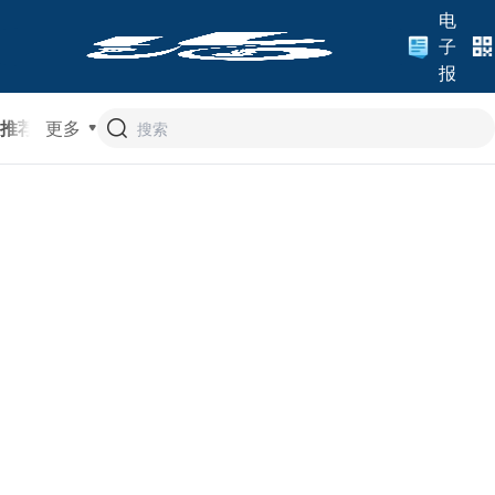
电
子
报
推荐
更多
头条
热评
专题
山东
济南
时政
文旅
经济
法治
教育
城市
地方