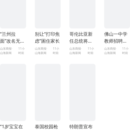
“兰州拉
别让“打印焦
哥伦比亚新
佛山一中学
面”改名无关
虑”困住家长
任总统将就
教师招聘笔
地域争议，
职
试前13名被
山东商报·
11小
山东商报·
11小
山东商报·
11小
山东商报·
11小
山海新闻
时前
山海新闻
时前
山海新闻
时前
山海新闻
时前
只是一个品
淘汰，官方
牌策略而已
通报
“1岁宝宝在
泰国校园枪
特朗普宣布