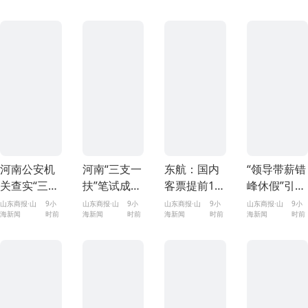
3000多台电
统
器
河南公安机
河南“三支一
东航：国内
“领导带薪错
关查实“三支
扶”笔试成绩
客票提前14
峰休假”引热
一扶”招募笔
作废 将重新
天免费退改
议，河南回
山东商报·山
9小
山东商报·山
9小
山东商报·山
9小
山东商报·山
9小
海新闻
时前
海新闻
时前
海新闻
时前
海新闻
时前
试存在组织
组织笔试
应撤回原因
作弊犯罪行
为