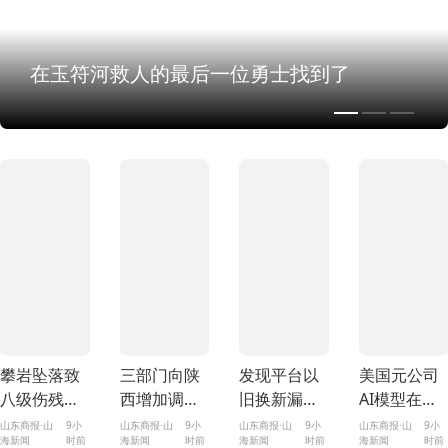
在玉符河救人的最后一位勇士找到了
攀岩坠落致
三部门向陕
发现平台以
美国元公司
八级伤残，
西增加调拨
旧换新漏洞
AI模型在测
该由谁来
3.2万件中央
后，女子凭
试期间侵入
山东商报·山
9小
山东商报·山
9小
山东商报·山
9小
山东商报·山
9小
海新闻
时前
海新闻
时前
海新闻
时前
海新闻
时前
赔？
救灾物资
手速0元买了
其他公司系