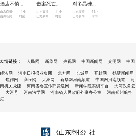
酒店不慎打
击案死亡人
对多晶硅及
碎面巾纸盒
数升至7人，
其衍生产品
山东商报·
11小
山东商报·
11小
山东商报·
11小
山海新闻
时前
山海新闻
时前
山海新闻
时前
被索赔924
枪手为一名
加征关税
元”引热议，
初中生
涉事酒店回
复
友情链接：
人民网
新华网
央视网
中国新闻网
光明网
中国
经济网
河南日报报业集团
北方网
长城网
开封网
鹤壁新闻网
焦作网
商丘网
大象网
新华网河南频道
中国网河南频道
河
南机关党建
河南省委宣传部党建网
新闻学院实训平台
大河政务云
大河号
河南法学网
河南省人民政府外事办公室
河南郑州航空
港
《山东商报》社