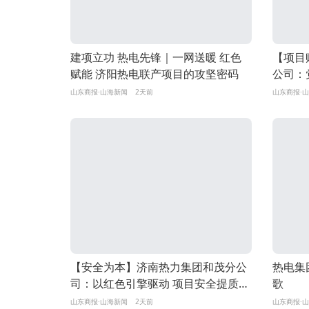
建项立功 热电先锋｜一网送暖 红色
【项目
赋能 济阳热电联产项目的攻坚密码
公司：
出“加速
山东商报·山海新闻
2天前
山东商报·
【安全为本】济南热力集团和茂分公
热电集
司：以红色引擎驱动 项目安全提质增
歌
效
山东商报·山海新闻
2天前
山东商报·