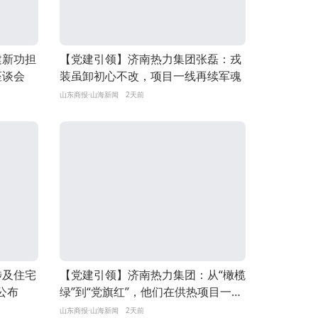
建新功担
【党建引领】济南热力集团张磊：戎
座谈会
装虽卸初心不改，项目一线再续军魂
山东商报·山海新闻
2天前
涉及住宅
【党建引领】济南热力集团：从“橄榄
公布
绿”到“党旗红”，他们在供热项目一线
续写荣光
山东商报·山海新闻
2天前