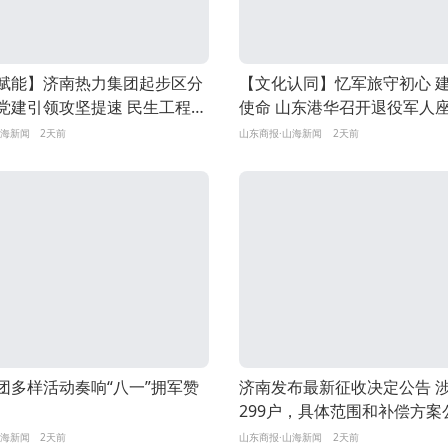
赋能】济南热力集团起步区分
【文化认同】忆军旅守初心 
党建引领攻坚提速 民生工程跑
使命 山东港华召开退役军人
度”
山海新闻
2天前
山东商报·山海新闻
2天前
团多样活动奏响“八一”拥军赞
济南发布最新征收决定公告 
299户，具体范围和补偿方案
山海新闻
2天前
山东商报·山海新闻
2天前