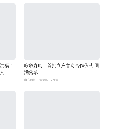
洪福：
咏叙森屿｜首批商户意向合作仪式 圆
人
满落幕
山东商报·山海新闻
2天前