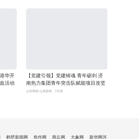
港华开
【党建引领】党建铸魂 青年砺剑 济
献血活动
南热力集团青年突击队赋能项目攻坚
山东商报·山海新闻
2天前
网
鹤壁新闻网
焦作网
商丘网
大象网
新华网河