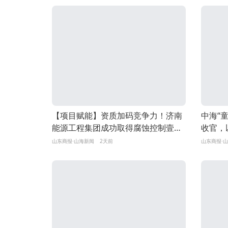
【项目赋能】资质加码竞争力！济南
中海“
能源工程集团成功取得腐蚀控制壹级
收官，
资质、专业安全资质
山东商报·山海新闻
2天前
山东商报·