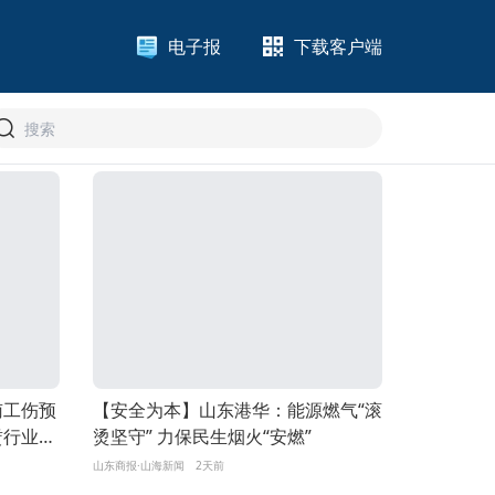
电子报
下载客户端
号
南工伤预
【安全为本】山东港华：能源燃气“滚
赁行业一
烫坚守” 力保民生烟火“安燃”
山东商报·山海新闻
2天前