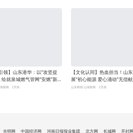
引领】山东港华：以“攻坚提
【文化认同】热血担当！山东
笔 绘就泉城燃气管网“安燃”新图
展“初心能源 爱心涌动”无偿
山海新闻
2天前
山东商报·山海新闻
2天前
光明网
中国经济网
河南日报报业集团
北方网
长城网
开封