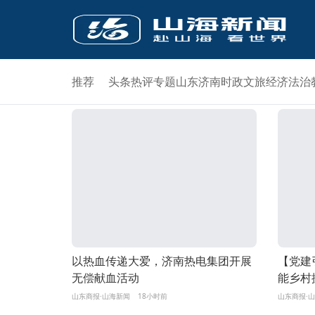
推荐
头条
热评
专题
山东
济南
时政
文旅
经济
法治
以热血传递大爱，济南热电集团开展
【党建
无偿献血活动
能乡村
山东商报·山海新闻
18小时前
山东商报·