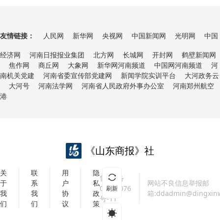
友情链接：
人民网
新华网
央视网
中国新闻网
光明网
中国
经济网
河南日报报业集团
北方网
长城网
开封网
鹤壁新闻网
焦作网
商丘网
大象网
新华网河南频道
中国网河南频道
河
南机关党建
河南省委宣传部党建网
新闻学院实训平台
大河政务云
大河号
河南法学网
河南省人民政府外事办公室
河南郑州航空
港
《山东商报》社
关
联
用
隐
鲁ICP备
于
系
户
私
网站不良信息举报邮
07018076
刷新
我
我
协
政
箱:ddadmin@dingxin
号-11
们
们
议
策