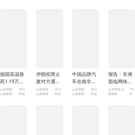
统
初中生
德国高温致
伊朗拟禁止
中国品牌汽
报告：非洲
死1.19万人
敌对方通行
车在南非持
面临网络安
为2016年来
霍尔木兹海
续“圈粉”
全威胁加剧
山东商报·
20小
山东商报·
20小
山东商报·
20小
山东商报·山
1天
山海新闻
时前
山海新闻
时前
山海新闻
时前
海新闻
前
最高纪录
峡 对违规者
重罚