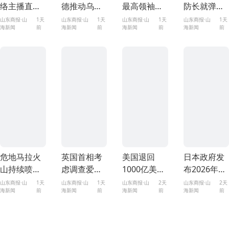
络主播直播
德推动乌局
最高领袖决
防长就弹药
时遭枪击身
势升级或致
策过程遭人
短缺问题“起
山东商报·山
1天
山东商报·山
1天
山东商报·山
1天
山东商报·山
1天
海新闻
前
海新闻
前
海新闻
前
海新闻
前
亡
自身陷入灾
利用
冲突”
难
危地马拉火
英国首相考
美国退回
日本政府发
山持续喷发
虑调查爱泼
1000亿美元
布2026年版
50小时
斯坦在英活
关税
《防卫白皮
山东商报·山
1天
山东商报·山
1天
山东商报·山
2天
山东商报·山
2天
海新闻
前
海新闻
前
海新闻
前
海新闻
前
动
书》，外交
部回应