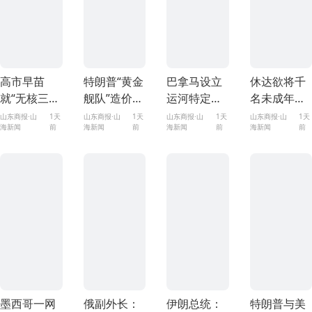
高市早苗
特朗普“黄金
巴拿马设立
休达欲将千
就“无核三原
舰队”造价或
运河特定区
名未成年移
则”的表态含
高达2750亿
域安全联合
民送到西班
山东商报·山
1天
山东商报·山
1天
山东商报·山
1天
山东商报·山
1天
海新闻
前
海新闻
前
海新闻
前
海新闻
前
糊其辞
美元
指挥部
牙本土
墨西哥一网
俄副外长：
伊朗总统：
特朗普与美