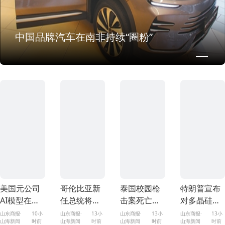
中国品牌汽车在南非持续“圈粉”
美国元公司
哥伦比亚新
泰国校园枪
特朗普宣布
AI模型在测
任总统将就
击案死亡人
对多晶硅及
试期间侵入
职
数升至7人，
其衍生产品
山东商报·
10小
山东商报·
13小
山东商报·
13小
山东商报·
13小
山海新闻
时前
山海新闻
时前
山海新闻
时前
山海新闻
时前
其他公司系
枪手为一名
加征关税