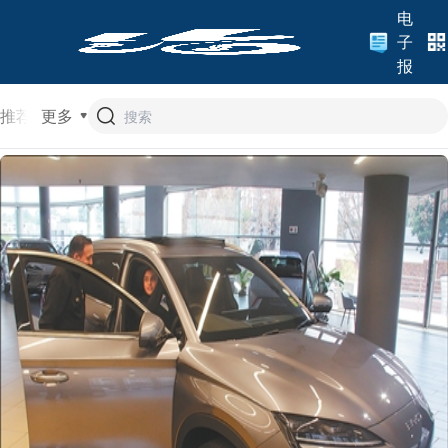
电
子
报
推荐
更多
头条
热评
专题
山东
济南
时政
文旅
经济
法治
教育
城市
地方