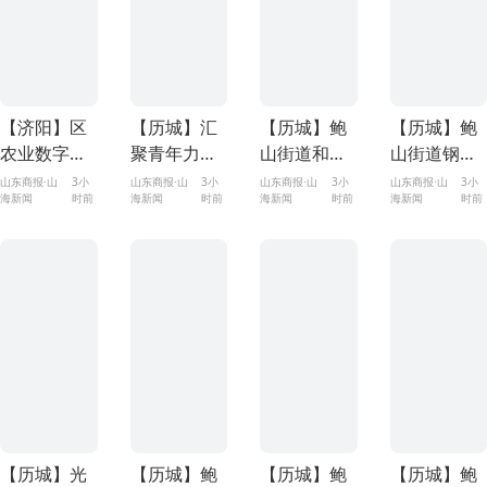
【济阳】区
【历城】汇
【历城】鲍
【历城】鲍
农业数字兵
聚青年力量
山街道和顺
山街道钢城
团开展白皮
共绘振兴蓝
社区开展“夏
新苑东区社
山东商报·山
3小
山东商报·山
3小
山东商报·山
3小
山东商报·山
3小
海新闻
时前
海新闻
时前
海新闻
时前
海新闻
时前
冬瓜公益助
图——历城
日送清凉”慰
区开展儿童
农产销对接
区乡村好青
问活动
情绪管理公
活动
年“遍访”暨
益讲座
座谈交流会
走进鲍山街
道曲家庄村
【历城】光
【历城】鲍
【历城】鲍
【历城】鲍