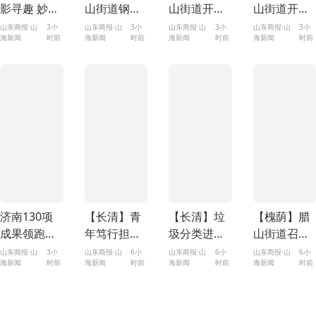
影寻趣 妙笔
山街道钢城
山街道开展
山街道开展
造梦——王
新苑西区开
工贸企业安
辖区商超、
山东商报·山
3小
山东商报·山
3小
山东商报·山
3小
山东商报·山
3小
海新闻
时前
海新闻
时前
海新闻
时前
海新闻
时前
舍人街道魅
展“品读育人
全隐患排查
餐饮单位安
力之城社区
经典 赋能家
整治工作
全隐患复查
暑期科普手
庭教育”亲子
工作
工课堂点亮
共读活动
儿童欢乐时
光
济南130项
【长清】青
【长清】垃
【槐荫】腊
成果领跑全
年笃行担使
圾分类进农
山街道召开
省！2025年
命 筑梦乡土
商 文明新风
半年总结暨
山东商报·山
3小
山东商报·山
6小
山东商报·山
6小
山东商报·山
6小
海新闻
时前
海新闻
时前
海新闻
时前
海新闻
时前
度山东省科
践初心——
促提升——
高质量发展
技奖揭晓
山东科技大
万德街道开
综合绩效考
学学子赴马
展垃圾分类
核推进会