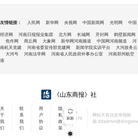
套村开展多
进企业培训
元实践活动
活动
友情链接：
人民网
新华网
央视网
中国新闻网
光明网
中国
经济网
河南日报报业集团
北方网
长城网
开封网
鹤壁新闻网
焦作网
商丘网
大象网
新华网河南频道
中国网河南频道
河
南机关党建
河南省委宣传部党建网
新闻学院实训平台
大河政务云
大河号
河南法学网
河南省人民政府外事办公室
河南郑州航空
港
《山东商报》社
关
联
用
隐
鲁ICP备
于
系
户
私
网站不良信息举报邮
07018076
刷新
我
我
协
政
箱:ddadmin@dingxin
号-11
们
们
议
策