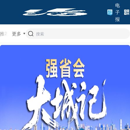
电
子
报
推荐
更多
头条
热评
专题
山东
济南
时政
文旅
经济
法治
教育
城市
地方