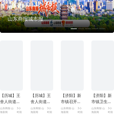
山东商报城市报
【历城】王
【历城】王
【济阳】新
【济阳】新
舍人街道东
舍人街道东
市镇召开全
市镇卫生院
都社区开
都社区常态
体机关干部
党支部走进
山东商报·山
3小
山东商报·山
3小
山东商报·山
3小
山东商报·山
3小
海新闻
时前
海新闻
时前
海新闻
时前
海新闻
时前
展“门前五
化开展垃圾
会议
新市敬老院