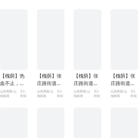
包”常态化巡
分类宣传活
开展志愿服
查
动
活动
【槐荫】热
【槐荫】张
【槐荫】张
【槐荫】张
血不止，拼
庄路街道召
庄路街道召
庄路街道西
搏不息！张
开2026年上
开12345热
棠里社区：
山东商报·山
3小
山东商报·山
3小
山东商报·山
3小
山东商报·山
3小
海新闻
时前
海新闻
时前
海新闻
时前
海新闻
时前
庄路街道槐
半年文体工
线工作专题
多彩活动点
BA篮球赛精
作总结部署
会议
亮青少年缤
彩落幕
会议
纷假期